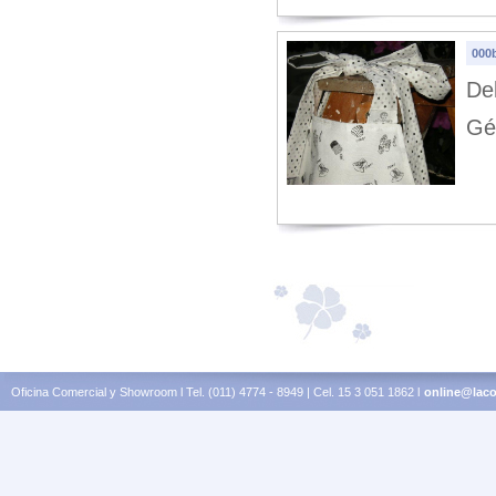
000b
De
Gé
Oficina Comercial y Showroom l Tel. (011) 4774 - 8949 | Cel. 15 3 051 1862 l
online@laco