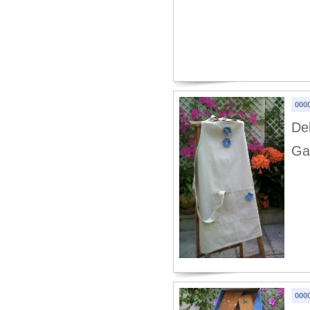
0000
Del
Ga
000