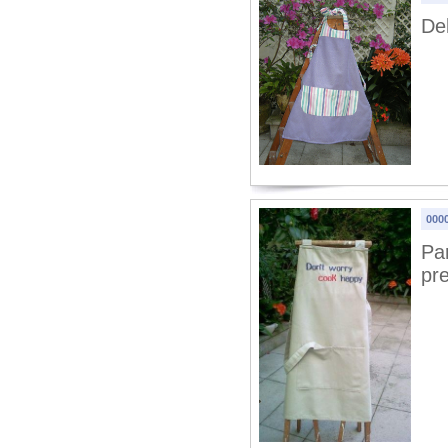
Del
000
Par
pr