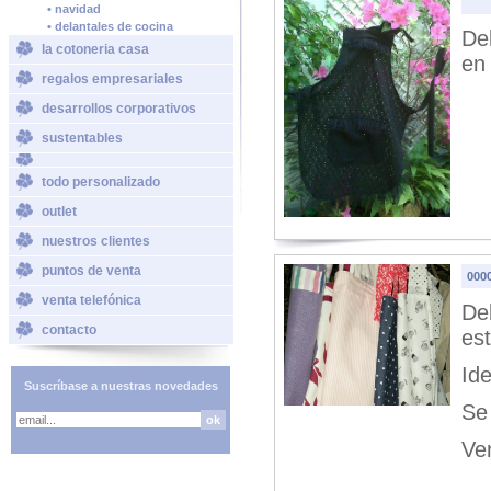
• navidad
• delantales de cocina
De
la cotoneria casa
en 
regalos empresariales
desarrollos corporativos
sustentables
todo personalizado
outlet
nuestros clientes
puntos de venta
000
venta telefónica
Del
contacto
es
Ide
Suscríbase a nuestras novedades
Se 
Ven