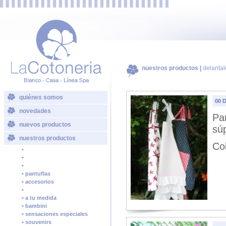
nuestros productos |
delantal
quiénes somos
00 D
novedades
Pa
nuevos productos
sú
nuestros productos
Co
•
•
•
• pantuflas
• accesorios
•
• a tu medida
• bambini
• sensaciones especiales
• souvenirs