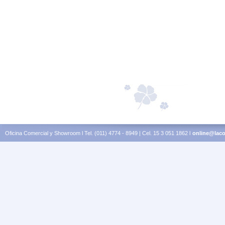
Oficina Comercial y Showroom l Tel. (011) 4774 - 8949 | Cel. 15 3 051 1862 l
online@laco