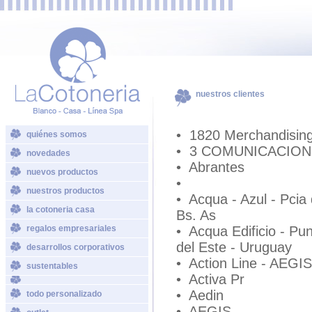
nuestros clientes
• 1820 Merchandisin
quiénes somos
• 3 COMUNICACIO
novedades
• Abrantes
nuevos productos
•
nuestros productos
• Acqua - Azul - Pcia
la cotoneria casa
Bs. As
regalos empresariales
• Acqua Edificio - Pu
del Este - Uruguay
desarrollos corporativos
• Action Line - AEGIS
sustentables
• Activa Pr
• Aedin
todo personalizado
• AEGIS