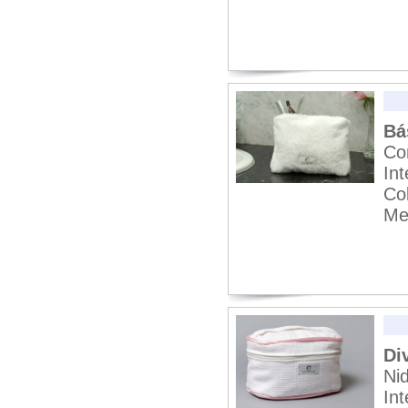
Bá
Co
In
Co
Me
Di
Nid
In