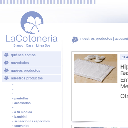
nuestros productos |
accesor
quiénes somos
01 
novedades
Hi
nuevos productos
Ba
nuestros productos
Emb
•
Me
•
•
Ot
• pantuflas
• accesorios
•
• a tu medida
• bambini
• sensaciones especiales
• souvenirs