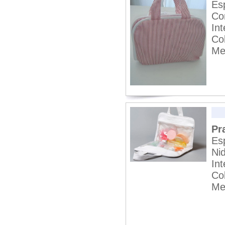
Esp
Co
In
Co
Me
Pr
Esp
Ni
In
Co
Me