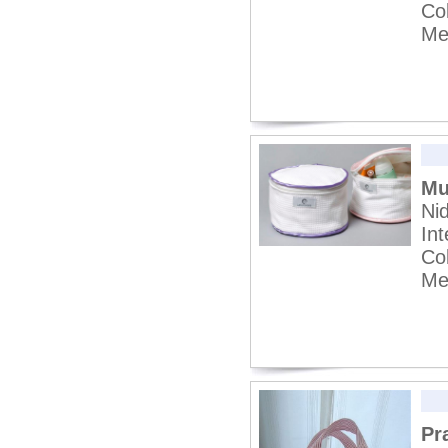
Col
Me
Mu
Nid
In
Col
Me
Pr