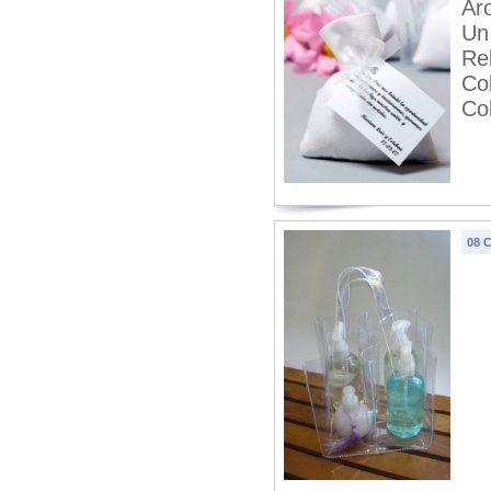
Ar
Un 
Re
Co
Col
08 C