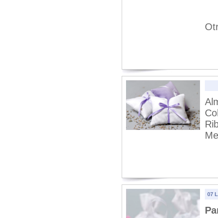
Ot
Al
Co
Rib
Me
07 
Pa