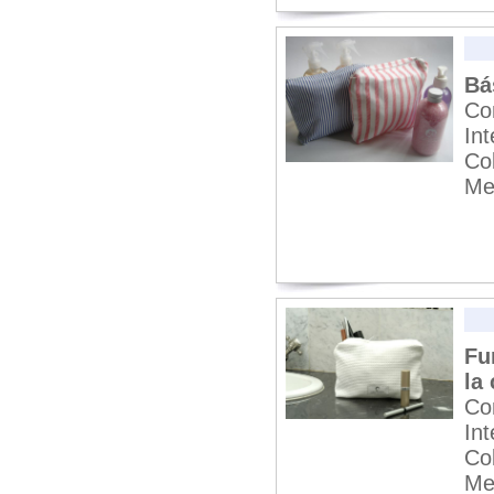
Bá
Co
In
Co
Me
Fu
la 
Co
In
Co
Me