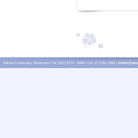
Oficina Comercial y Showroom l Tel. (011) 4774 - 8949 | Cel. 15 3 051 1862 l
online@laco