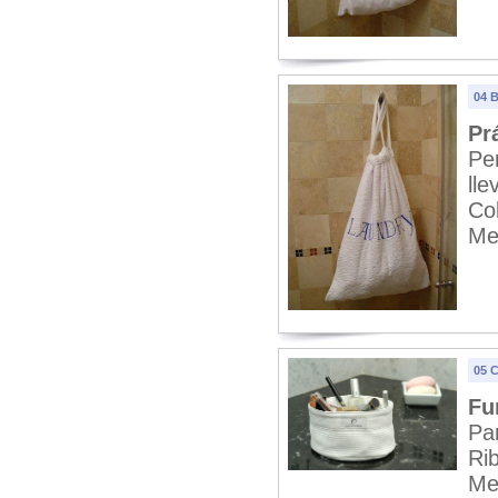
04 B
Pr
Pe
lle
Co
Me
05 
Fu
Pa
Rib
Me