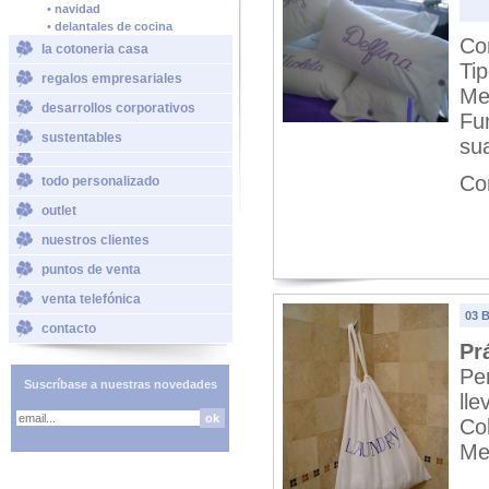
• navidad
• delantales de cocina
Co
la cotoneria casa
Tip
regalos empresariales
Me
desarrollos corporativos
Fu
sustentables
su
Co
todo personalizado
outlet
nuestros clientes
puntos de venta
venta telefónica
03 
contacto
Pr
Pe
Suscríbase a nuestras novedades
lle
Co
Me