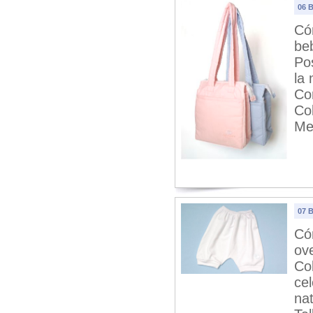
06 
Cóm
be
Po
la
Co
Col
Me
07 
Có
ove
Co
ce
nat