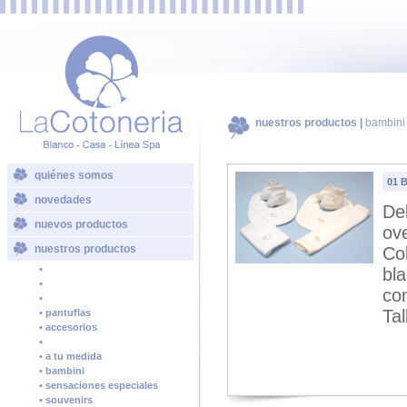
nuestros productos |
bambini
quiénes somos
01 
novedades
De
nuevos productos
ove
nuestros productos
Col
•
bla
•
con
•
Tal
• pantuflas
• accesorios
•
• a tu medida
• bambini
• sensaciones especiales
• souvenirs