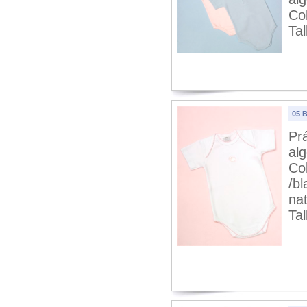
Col
Tal
05 
Pr
al
Co
/bl
nat
Tal