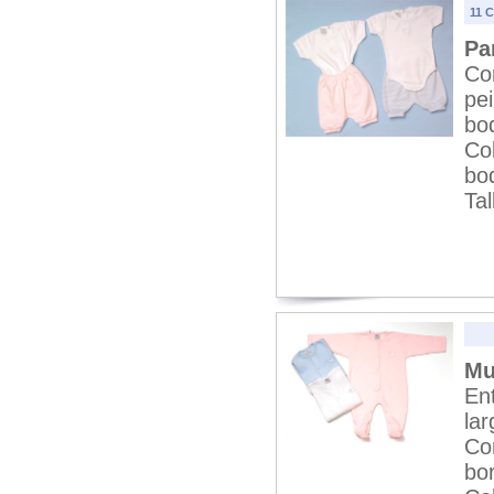
11 
Pa
Co
pei
bo
Co
bo
Tal
Mu
En
lar
Co
bor