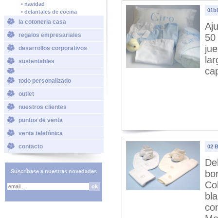
• navidad
01bi
• delantales de cocina
la cotoneria casa
Aj
regalos empresariales
50
ju
desarrollos corporativos
lar
sustentables
ca
todo personalizado
outlet
nuestros clientes
puntos de venta
venta telefónica
contacto
02 B
De
Suscríbase a nuestras novedades
bor
Col
bla
con