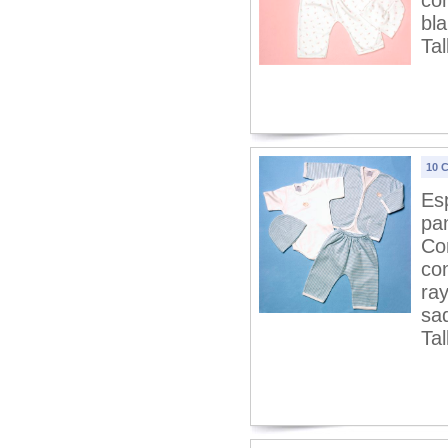
co
bla
Tal
10 
Es
pa
Co
co
ray
saq
Tal