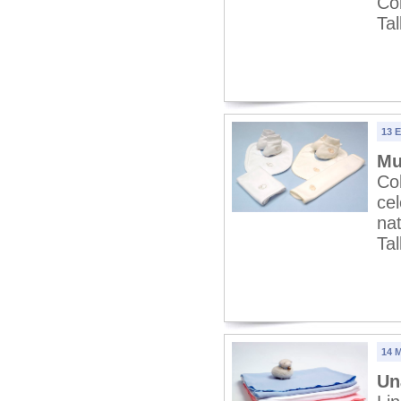
Col
Tal
13 
Mu
Co
ce
nat
Tal
14 M
Un