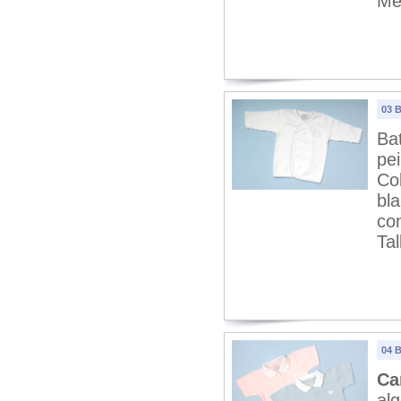
Me
03 
Ba
pei
Col
bla
con
Tal
04 
Ca
al