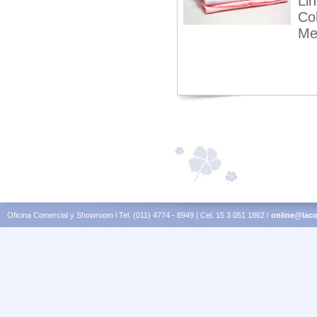
Li
Col
Me
Oficina Comercial y Showroom l Tel. (011) 4774 - 8949 | Cel. 15 3 051 1862 l
online@laco