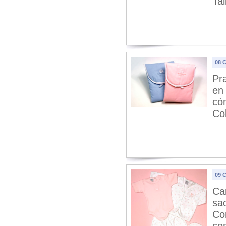
Tal
08 
Pr
en
có
Col
09 
Ca
sa
Co