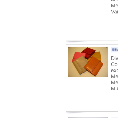
Me
Va
Bill
Di
Co
ex
Me
Me
Mu