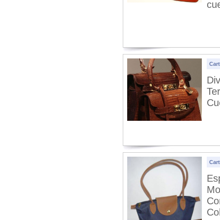
cu
Car
Div
Te
Cu
Car
Es
Mo
Co
Col