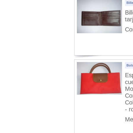
Bill
Bil
tar
Co
Bol
Es
cu
Mo
Co
Col
- r
Me