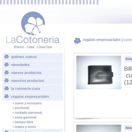
regalos empresariales |
cuer
quiénes somos
Bill
novedades
Bi
nuevos productos
cue
nuestros productos
(12
la cotoneria casa
regalos empresariales
• cuero y ecocuero
• escritorio
• cuidado personal
• zona gourmet
• tiempo libre
• mates y otros
Bill