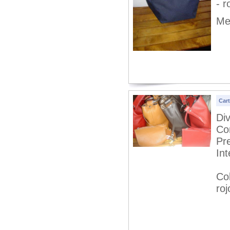
- r
Me
Car
Div
Co
Pr
Int
Col
roj