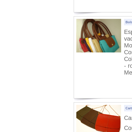
Bol
Es
va
Mo
Co
Col
- r
Med
Cart
Car
Co