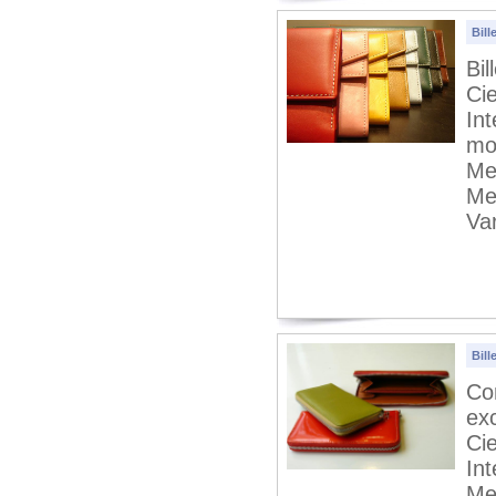
Bil
Bi
Ci
Int
mo
Me
Me
Va
Bill
Co
ex
Cie
In
Me