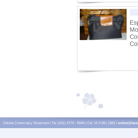
Es
Mo
Co
Col
Oficina Comercial y Showroom l Tel. (011) 4774 - 8949 | Cel. 15 3 051 1862 l
online@laco