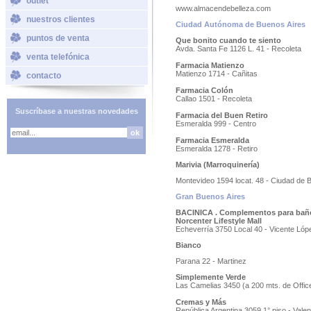
outlet
www.almacendebelleza.com
nuestros clientes
Ciudad Autónoma de Buenos Aires
puntos de venta
Que bonito cuando te siento
Avda. Santa Fe 1126 L. 41 - Recoleta
venta telefónica
Farmacia Matienzo
Matienzo 1714 - Cañitas
contacto
Farmacia Colón
Callao 1501 - Recoleta
Suscríbase a nuestras novedades
Farmacia del Buen Retiro
Esmeralda 999 - Centro
Farmacia Esmeralda
Esmeralda 1278 - Retiro
Marivia (Marroquinería)
Montevideo 1594 locat. 48 - Ciudad de 
Gran Buenos Aires
BACINICA . Complementos para bañ
Norcenter Lifestyle Mall
Echeverría 3750 Local 40 - Vicente Lóp
Bianco
Parana 22 - Martinez
Simplemente Verde
Las Camelias 3450 (a 200 mts. de Office
Cremas y Más
República Argentina 3059 1° piso - Valen