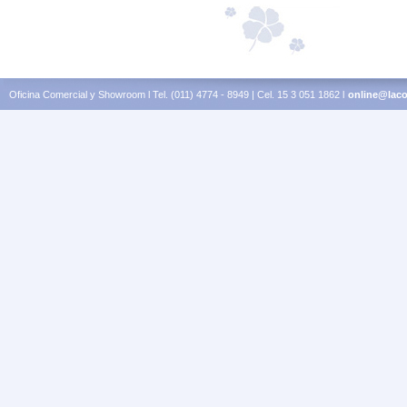
Oficina Comercial y Showroom l Tel. (011) 4774 - 8949 | Cel. 15 3 051 1862 l
online@laco