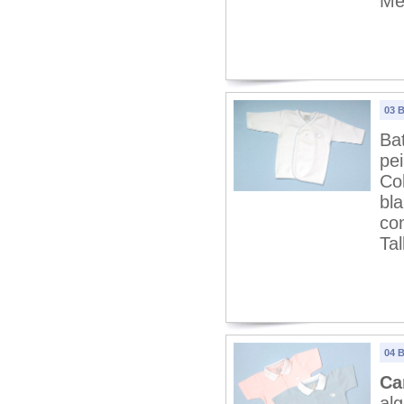
Me
03 
Ba
pei
Col
bla
con
Tal
04 
Ca
al