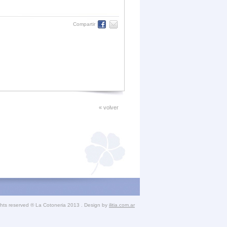
Compartir
« volver
ights reserved ® La Cotoneria 2013 . Design by
ilitia.com.ar