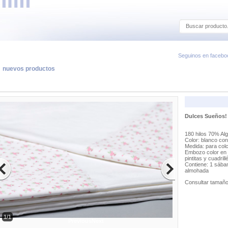
Seguinos en facebo
nuevos productos
Dulces Sueños!
180 hilos 70% Al
Color: blanco con
Medida: para colc
Embozo color en r
pintitas y cuadrill
Contiene: 1 sában
almohada
Consultar tamaño
1/1
Previous
Next