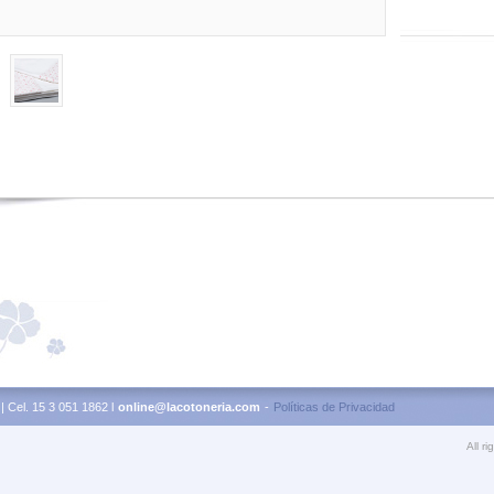
| Cel. 15 3 051 1862 l
online@lacotoneria.com
-
Políticas de Privacidad
All r