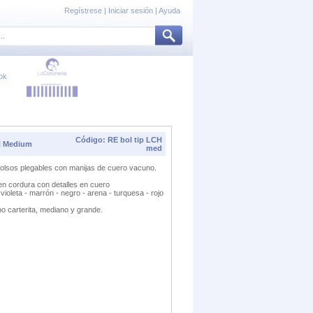
Regístrese
|
Iniciar sesión
|
Ayuda
ok
Código: RE bol tip LCH
H Medium
med
olsos plegables con manijas de cuero vacuno.
n cordura con detalles en cuero
violeta - marrón - negro - arena - turquesa - rojo
po carterita, mediano y grande.