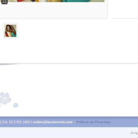
1/1
Previous
Next
| Cel. 15 3 051 1862 l
online@lacotoneria.com
-
Políticas de Privacidad
All r