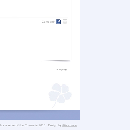
Compartir
« volver
ights reserved ® La Cotoneria 2013 . Design by
ilitia.com.ar